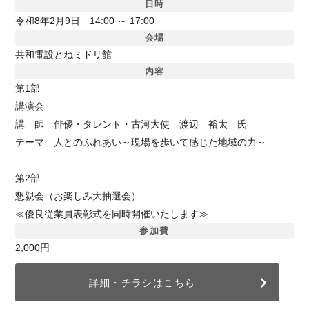
日時
令和8年2月9日 14:00 ～ 17:00
会場
共和電設とねミドリ館
内容
第1部
講演会
講 師 俳優・タレント・古河大使 渡辺 裕太 氏
テーマ 人とのふれあい～現場を歩いて感じた地域の力～
第2部
懇親会（お楽しみ大抽選会）
≪優良従業員表彰式を同時開催いたします≫
参加費
2,000円
詳細・チラシはこちら