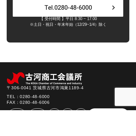
Tel.0280-48-6000
【 受付時間 】平日 8:30 ~ 17:00
※土日・祝日・年末年始（12/29~1/4）除く
〒306-0041 茨城県古河市鴻巣1189-4
TEL：0280-48-6000
FAX：0280-48-6006
当所
入会
経営
融資
検定
お問い合わせ
のご
のご
支援
制度
情報
案内
案内